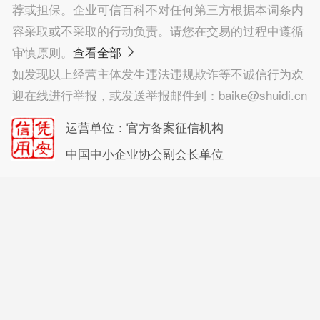
交流活动；文艺创作；咨询策划服
荐或担保。企业可信百科不对任何第三方根据本词条内
务；企业形象策划；市场营销策
容采取或不采取的行动负责。请您在交易的过程中遵循
划；企业管理咨询；信息咨询服务
审慎原则。
查看全部
（不含许可类信息咨询服务）；软
如发现以上经营主体发生违法违规欺诈等不诚信行为欢
件销售；图文设计制作；专业设计
迎在线进行举报，或发送举报邮件到：baike@shuidi.cn
服务；平面设计；广告设计、代
运营单位：官方备案征信机构
理；会议及展览服务；摄影扩印服
中国中小企业协会副会长单位
务；商务代理代办服务；项目策划
与公关服务；市场调查（不含涉外
调查）；广告发布；广告制作；品
牌管理；信息系统运行维护服务；
信息技术咨询服务；数字内容制作
服务（不含出版发行）。（除依法
须经批准的项目外，凭营业执照依
法自主开展经营活动）许可项目：